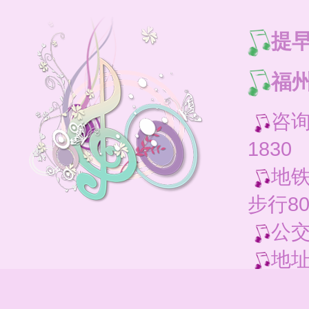
提
福州
咨询电
1830
地铁
步行8
公交
地址
打